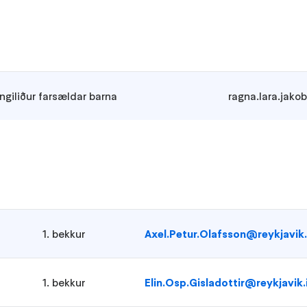
ngiliður farsældar barna
ragna.lara.jako
1. bekkur
Axel.Petur.Olafsson@reykjavik.
1. bekkur
Elin.Osp.Gisladottir@reykjavik.