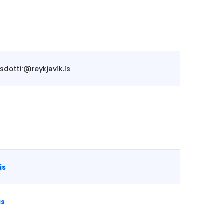
bsdottir@reykjavik.is
is
is