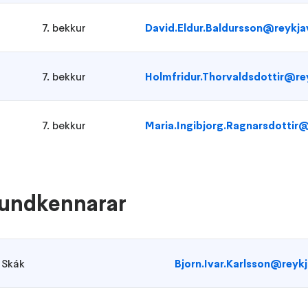
7. bekkur
David.Eldur.Baldursson@reykjav
7. bekkur
Holmfridur.Thorvaldsdottir@rey
7. bekkur
Maria.Ingibjorg.Ragnarsdottir@
 sundkennarar
Skák
Bjorn.Ivar.Karlsson@reykj