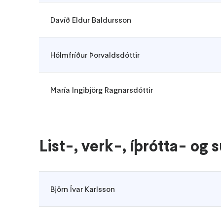
Davíð Eldur Baldursson
Hólmfríður Þorvaldsdóttir
María Ingibjörg Ragnarsdóttir
List-, verk-, íþrótta- og
Björn Ívar Karlsson