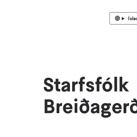
Ísle
Starfsfólk
Breiðager