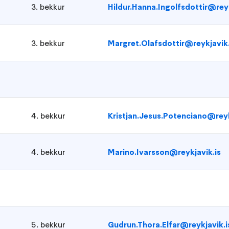
3. bekkur
Hildur.Hanna.Ingolfsdottir@reyk
3. bekkur
Margret.Olafsdottir@reykjavik.
4. bekkur
Kristjan.Jesus.Potenciano@reyk
4. bekkur
Marino.Ivarsson@reykjavik.is
5. bekkur
Gudrun.Thora.Elfar@reykjavik.i