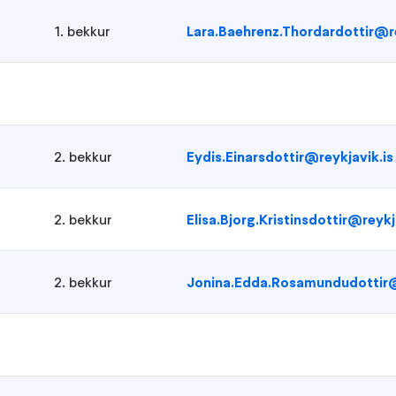
1. bekkur
Lara.Baehrenz.Thordardottir@re
2. bekkur
Eydis.Einarsdottir@reykjavik.is
2. bekkur
Elisa.Bjorg.Kristinsdottir@reykj
2. bekkur
Jonina.Edda.Rosamundudottir@