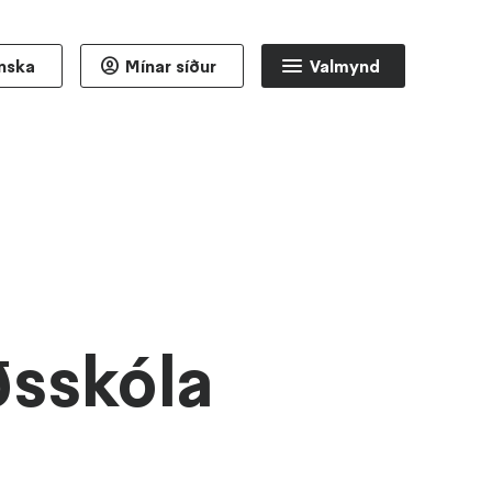
nska
Mínar síður
Valmynd
ðsskóla