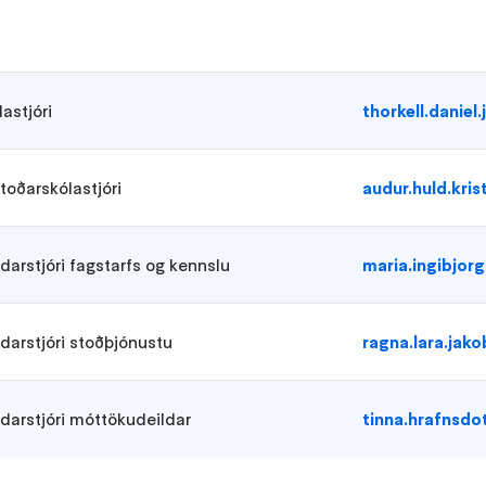
lastjóri
thorkell.daniel
toðarskólastjóri
audur.huld.kris
ldarstjóri fagstarfs og kennslu
maria.ingibjor
ldarstjóri stoðþjónustu
ragna.lara.jak
ldarstjóri móttökudeildar
tinna.hrafnsdo