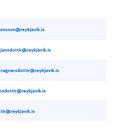
.jonsson@reykjavik.is
tjansdottir@reykjavik.is
g.ragnarsdottir@reykjavik.is
obsdottir@reykjavik.is
ttir@reykjavik.is