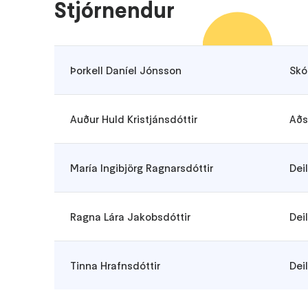
Stjórnendur
Þorkell Daníel Jónsson
Skó
Auður Huld Kristjánsdóttir
Aðs
María Ingibjörg Ragnarsdóttir
Dei
Ragna Lára Jakobsdóttir
Dei
Tinna Hrafnsdóttir
Dei