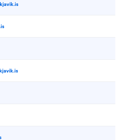
javik.is
is
javik.is
s