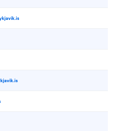
kjavik.is
javik.is
s