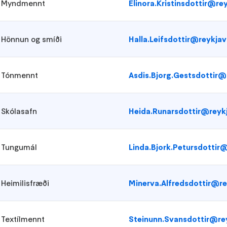
Myndmennt
Elinora.Kristinsdottir@rey
Hönnun og smíði
Halla.Leifsdottir@reykjavi
Tónmennt
Asdis.Bjorg.Gestsdottir@r
Skólasafn
Heida.Runarsdottir@reykj
Tungumál
Linda.Bjork.Petursdottir@
Heimilisfræði
Minerva.Alfredsdottir@rey
Textílmennt
Steinunn.Svansdottir@rey