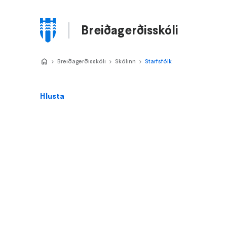
Stökkva
að
Breiðagerðisskóli
meginefni
Valmynd
Home
Breiðagerðisskóli
>
Skólinn
>
Starfsfólk
>
Hlusta