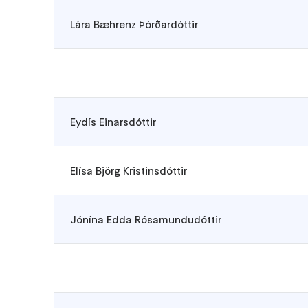
Lára Bæhrenz Þórðardóttir
Eydís Einarsdóttir
Elísa Björg Kristinsdóttir
Jónína Edda Rósamundudóttir