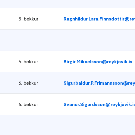
5. bekkur
Ragnhildur.Lara.Finnsdottir@rey
6. bekkur
Birgir.Mikaelsson@reykjavik.is
6. bekkur
Sigurbaldur.P.Frimannsson@reyk
6. bekkur
Svanur.Sigurdsson@reykjavik.i