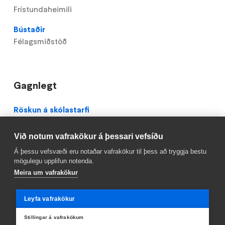
Frístundaheimili
Bústaðir
Félagsmiðstöð
Gagnlegt
Domain
Röskun á skólastarfi
menu
Mínar síður
for
Við notum vafrakökur á þessari vefsíðu
Breiðagerðisskóli
Reykjavik.is
Á þessu vefsvæði eru notaðar vafrakökur til þess að tryggja bestu
(footer)
mögulegu upplifun notenda.
Meira um vafrakökur
Leyfa vafrakökur
Stillingar á vafrakökum