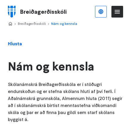
Stökkva
að
Breiðagerðisskóli
Íslenska
Va
Valmynd
meginefni
Home
Breiðagerðisskóli
>
Nám og kennsla
>
Hlusta
Nám og kennsla
Skólanámskrá Breiðagerðisskóla er í stöðugri
endurskoðun og er stefna skólans hluti af því ferli. Í
Aðalnámskrá grunnskóla, Almennum hluta (2011) segir
að í skólanámskrá birtist menntastefna viðkomandi
skóla og þar er að finna þau gildi sem starf skólans
byggist á.