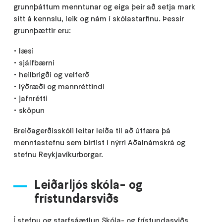
grunnþáttum menntunar og eiga þeir að setja mark
sitt á kennslu, leik og nám í skólastarfinu. Þessir
grunnþættir eru:
• læsi
• sjálfbærni
• heilbrigði og velferð
• lýðræði og mannréttindi
• jafnrétti
• sköpun
Breiðagerðisskóli leitar leiða til að útfæra þá
menntastefnu sem birtist í nýrri Aðalnámskrá og
stefnu Reykjavíkurborgar.
Leiðarljós skóla- og
frístundarsviðs
Í stefnu og starfsáætlun Skóla- og frístundasviðs