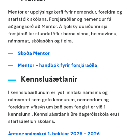
Mentor er upplýsingakerfi fyrir nemendur, foreldra og
starfsfólk skólans. Forsjáraðilar og nemendur fá
aðgangsorð að Mentor. Á fjölskyldusíðunni sjá
forsjáraðilar stundatöflur barna sinna, heimavinnu,
námsmat, skólasókn og fleira.
Skoða Mentor
Mentor - handbók fyrir forsjáraðila
Kennsluáætlanir
Í kennsluáætlunum er lýst inntaki námsins og
námsmati sem gefa kennurum, nemendum og
foreldrum yfirsýn um það sem fengist er við í
kennslunni. Kennsluáætlanir Breiðagerðisskóla eru í
starfsáætlun skólans.
Árganganámskrá 1. bekkjar 2025 - 2026