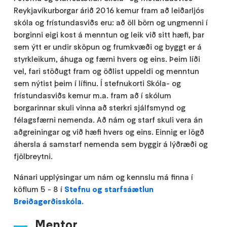
Reykjavíkurborgar árið 2016 kemur fram að leiðarljós
skóla og frístundasviðs eru: að öll börn og ungmenni í
borginni eigi kost á menntun og leik við sitt hæfi, þar
sem ýtt er undir sköpun og frumkvæði og byggt er á
styrkleikum, áhuga og færni hvers og eins. Þeim líði
vel, fari stöðugt fram og öðlist uppeldi og menntun
sem nýtist þeim í lífinu. Í stefnukorti Skóla- og
frístundasviðs kemur m.a. fram að í skólum
borgarinnar skuli vinna að sterkri sjálfsmynd og
félagsfærni nemenda. Að nám og starf skuli vera án
aðgreiningar og við hæfi hvers og eins. Einnig er lögð
áhersla á samstarf nemenda sem byggir á lýðræði og
fjölbreytni.
Nánari upplýsingar um nám og kennslu má finna í
köflum 5 - 8 í
Stefnu og starfsáætlun
Breiðagerðisskóla.
Mentor