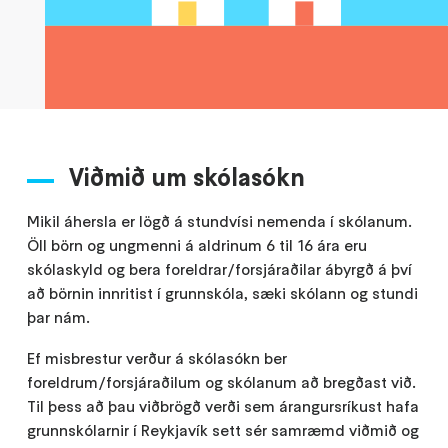
Viðmið um skólasókn
Mikil áhersla er lögð á stundvísi nemenda í skólanum.
Öll börn og ungmenni á aldrinum 6 til 16 ára eru
skólaskyld og bera foreldrar/forsjáraðilar ábyrgð á því
að börnin innritist í grunnskóla, sæki skólann og stundi
þar nám.
Ef misbrestur verður á skólasókn ber
foreldrum/forsjáraðilum og skólanum að bregðast við.
Til þess að þau viðbrögð verði sem árangursríkust hafa
grunnskólarnir í Reykjavík sett sér samræmd viðmið og