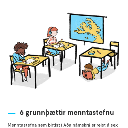
6 grunnþættir menntastefnu
Menntastefna sem birtist í Aðalnámskrá er reist á sex