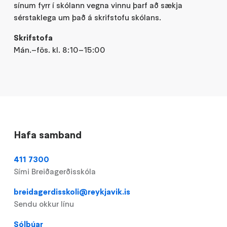
sínum fyrr í skólann vegna vinnu þarf að sækja
sérstaklega um það á skrifstofu skólans.
Skrifstofa
Mán.–fös. kl. 8:10–15:00
Hafa samband
411 7300
Sími Breiðagerðisskóla
breidagerdisskoli@reykjavik.is
Sendu okkur línu
Sólbúar