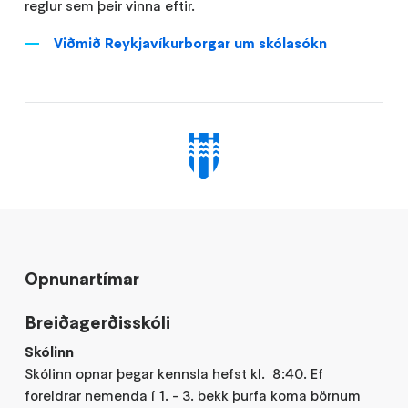
reglur sem þeir vinna eftir.
Viðmið Reykjavíkurborgar um skólasókn
Opnunartímar
Breiðagerðisskóli
Skólinn
Skólinn opnar þegar kennsla hefst kl. 8:40. Ef
foreldrar nemenda í 1. - 3. bekk þurfa koma börnum